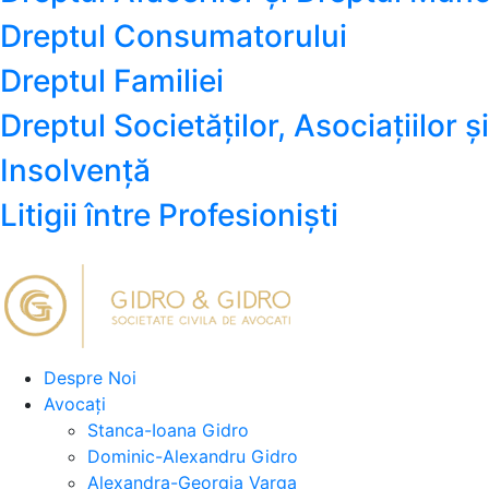
Dreptul Consumatorului
Dreptul Familiei
Dreptul Societăților, Asociațiilor ș
Insolvență
Litigii între Profesioniști
Despre Noi
Avocați
Stanca-Ioana Gidro
Dominic-Alexandru Gidro
Alexandra-Georgia Varga