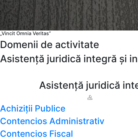
„Vincit Omnia Veritas”
Domenii de activitate
Asistență juridică integră și 
Asistență juridică int
Achiziții Publice
Contencios Administrativ
Contencios Fiscal